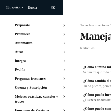
Ir al contenido principal
⌘
Español
Buscar
K
Prepárate
Todas las colecciones
Promueve
Maneja
Automatiza
6 artículos
Atrae
Integra
¿Cómo elimino mi
Evalúa
Si quieres que todo t
Preguntas frecuentes
¿Cómo cambio el 
Tú no puedes, pero 
Cuenta y Suscripción
¿Cómo puedo incre
Mejores prácticas, consejos y
¿Tus necesidades h
trucos
¿Cómo puedo cambi
Funciones de Versiones