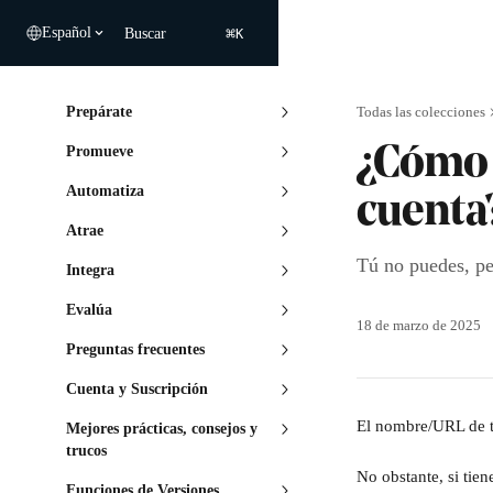
Ir al contenido principal
⌘
Español
Buscar
K
Prepárate
Todas las colecciones
Promueve
¿Cómo 
Automatiza
cuenta
Atrae
Tú no puedes, pe
Integra
Evalúa
18 de marzo de 2025
Preguntas frecuentes
Cuenta y Suscripción
El nombre/URL de t
Mejores prácticas, consejos y
trucos
No obstante, si tie
Funciones de Versiones