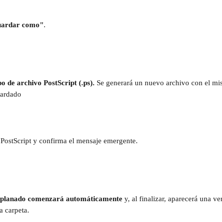
ardar como"
.
ipo de archivo PostScript (.ps).
 Se generará un nuevo archivo con el mi
uardado
 PostScript y confirma el mensaje emergente.
 aplanado comenzará automáticamente
 y, al finalizar, aparecerá una v
 carpeta. 