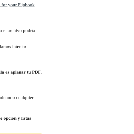
 o el archivo podría 
damos intentar 
lla
 es 
aplanar tu PDF
.
iminando cualquier 
e opción y listas 