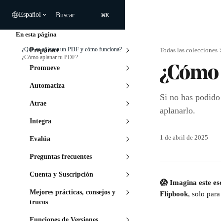
Ir al contenido principal
⌘
Español
Buscar
K
En esta página
¿Qué es aplanar un PDF y cómo funciona?
Prepárate
Todas las colecciones
¿Cómo aplanar tu PDF?
Promueve
¿Cómo 
Automatiza
Si no has podido
Atrae
aplanarlo.
Integra
1 de abril de 2025
Evalúa
Preguntas frecuentes
Cuenta y Suscripción
😱 Imagina este es
Mejores prácticas, consejos y
Flipbook
, solo para
trucos
Funciones de Versiones