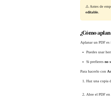
⚠️ Antes de emp
editable
.
¿Cómo aplan
Aplanar un PDF es f
Puedes usar her
Si prefieres 
no s
Para hacerlo con 
Ad
Haz una copia d
Abre el PDF en