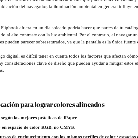
 ubicación del navegador, la iluminación ambiental en general influye e
 Flipbook afuera en un día soleado podría hacer que partes de tu catálo
bido al alto contraste con la luz ambiental. Por el contrario, al navegar un
es pueden parecer sobresaturados, ya que la pantalla es la única fuente 
go digital, es difícil tener en cuenta todos los factores que afectan cóm
ay consideraciones clave de diseño que pueden ayudar a mitigar estos ef
s.
ficación para lograr colores alineados
 según las mejores prácticas de iPaper
F en espacio de color RGB, no CMYK
ursos de enriquecimiento con los mismos perfiles de color / espacios 