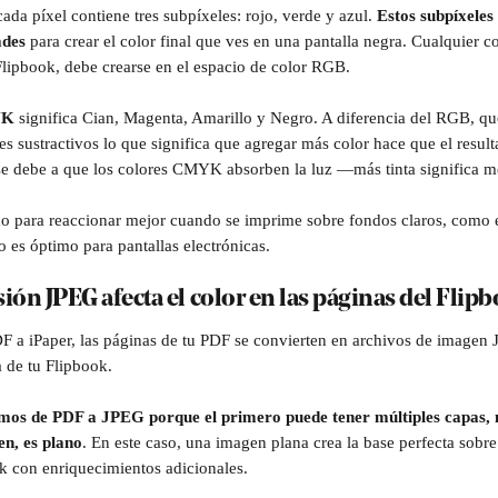
ada píxel contiene tres subpíxeles: rojo, verde y azul.
 Estos subpíxeles
ades 
para crear el color final que ves en una pantalla negra. Cualquier c
Flipbook, debe crearse en el espacio de color RGB.
YK
 significa Cian, Magenta, Amarillo y Negro. A diferencia del RGB, que
s sustractivos lo que significa que agregar más color hace que el resul
se debe a que los colores CMYK absorben la luz —más tinta significa m
 para reaccionar mejor cuando se imprime sobre fondos claros, como el
o es óptimo para pantallas electrónicas.
ión JPEG afecta el color en las páginas del Flip
 a iPaper, las páginas de tu PDF se convierten en archivos de imagen 
a de tu Flipbook.
mos de PDF a JPEG porque el primero puede tener múltiples capas, m
n, es plano
. En este caso, una imagen plana crea la base perfecta sobre
ok con enriquecimientos adicionales.