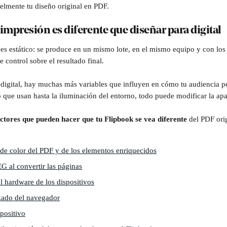
fielmente tu diseño original en PDF.
impresión es diferente que diseñar para digital
 es estático: se produce en un mismo lote, en el mismo equipo y con lo
e control sobre el resultado final.
digital, hay muchas más variables que influyen en cómo tu audiencia pe
o que usan hasta la iluminación del entorno, todo puede modificar la apa
actores que pueden hacer que tu Flipbook se vea diferente 
del PDF orig
o de color del PDF y de los elementos enriquecidos
 al convertir las páginas
l hardware de los dispositivos
zado del navegador
positivo