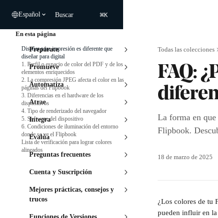
Ir al contenido principal
⌘
Español
Buscar
K
En esta página
Diseñar para impresión es diferente que
Prepárate
Todas las colecciones
diseñar para digital
1. Perfil o espacio de color del PDF y de los
Promueve
FAQ: ¿P
elementos enriquecidos
2. La compresión JPEG afecta el color en las
Automatiza
páginas del Flipbook
difere
3. Diferencias en el hardware de los
Atrae
dispositivos
4. Tipo de renderizado del navegador
La forma en que 
5. Software del dispositivo
Integra
6. Condiciones de iluminación del entorno
Flipbook. Descub
donde se ve el Flipbook
Evalúa
Lista de verificación para lograr colores
alineados
Preguntas frecuentes
18 de marzo de 2025
Cuenta y Suscripción
Mejores prácticas, consejos y
trucos
¿Los colores de tu 
pueden influir en l
Funciones de Versiones