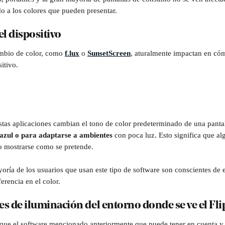
do a los colores que pueden presentar.
el dispositivo
mbio de color, como 
f.lux
 o 
SunsetScreen
, aturalmente impactan en cóm
itivo.
estas aplicaciones cambian el tono de color predeterminado de una pantal
z azul o para adaptarse a ambientes
 con poca luz. Esto significa que al
o mostrarse como se pretende.
oría de los usuarios que usan este tipo de software son conscientes de 
ferencia en el color.
es de iluminación del entorno donde se ve el Fl
l que el software mencionado anteriormente que puede tener en cuenta y c