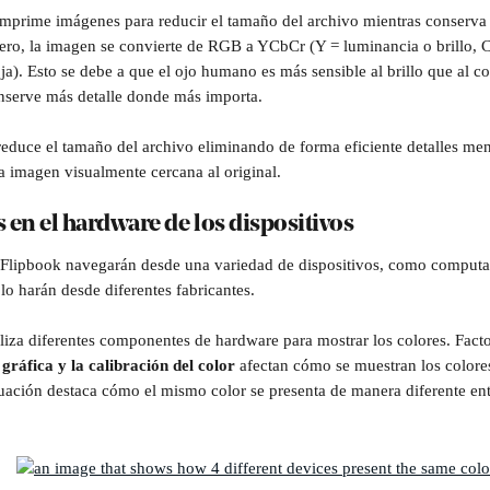
mprime imágenes para reducir el tamaño del archivo mientras conserva 
mero, la imagen se convierte de RGB a YCbCr (Y = luminancia o brillo, 
ja). Esto se debe a que el ojo humano es más sensible al brillo que al co
nserve más detalle donde más importa.
duce el tamaño del archivo eliminando de forma eficiente detalles men
a imagen visualmente cercana al original.
s en el hardware de los dispositivos
u Flipbook navegarán desde una variedad de dispositivos, como computad
 lo harán desde diferentes fabricantes. 
iliza diferentes componentes de hardware para mostrar los colores. Fact
 gráfica y la calibración del color
 afectan cómo se muestran los colores
uación destaca cómo el mismo color se presenta de manera diferente entr