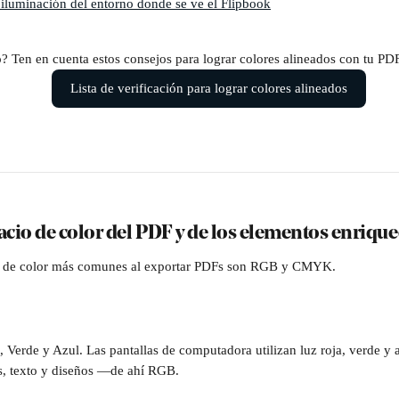
iluminación del entorno donde se ve el Flipbook
lo? Ten en cuenta estos consejos para lograr colores alineados con tu PD
Lista de verificación para lograr colores alineados
spacio de color del PDF y de los elementos enriqu
s de color más comunes al exportar PDFs son RGB y CMYK.
o, Verde y Azul. Las pantallas de computadora utilizan luz roja, verde y 
s, texto y diseños —de ahí RGB.