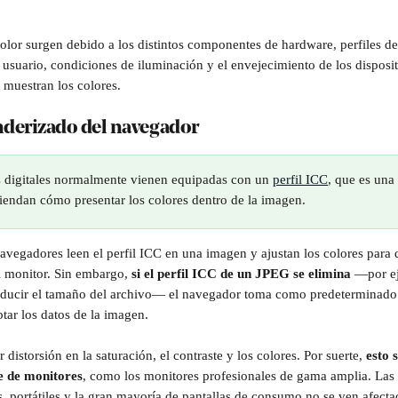
color surgen debido a los distintos componentes de hardware, perfiles de 
 usuario, condiciones de iluminación y el envejecimiento de los disposit
muestran los colores.
enderizado del navegador
 digitales normalmente vienen equipadas con un 
perfil ICC
, que es una
iendan cómo presentar los colores dentro de la imagen.
avegadores leen el perfil ICC en una imagen y ajustan los colores para 
l monitor. Sin embargo, 
si el perfil ICC de un JPEG se elimina
 —por ej
educir el tamaño del archivo— el navegador toma como predeterminado e
tar los datos de la imagen.
distorsión en la saturación, el contraste y los colores. Por suerte,
 esto 
e de monitores
, como los monitores profesionales de gama amplia. Las 
s, portátiles y la gran mayoría de pantallas de consumo no se ven afecta