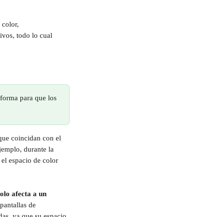
color, 
ivos, todo lo cual 
 forma para que los 
que coincidan con el 
emplo, durante la 
l espacio de color 
solo afecta a un 
pantallas de 
das, ya que su espacio 