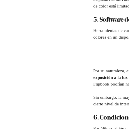
de color está limita
5. Software d
Herramientas de ca
colores en un dispos
Por su naturaleza, 
exposición a la lu
Flipbook podrían n
Sin embargo, la may
cierto nivel de inter
6. Condicion
Por último, al igua