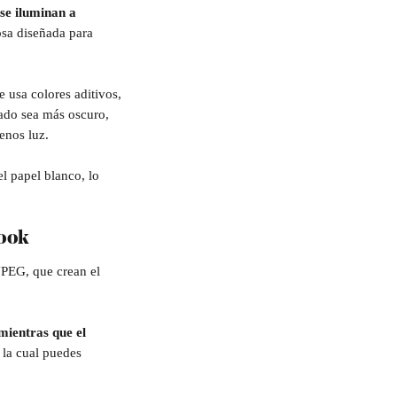
 se iluminan a 
osa diseñada para 
 usa colores aditivos, 
tado sea más oscuro, 
enos luz. 
 papel blanco, lo 
book
JPEG, que crean el 
ientras que el 
 la cual puedes 