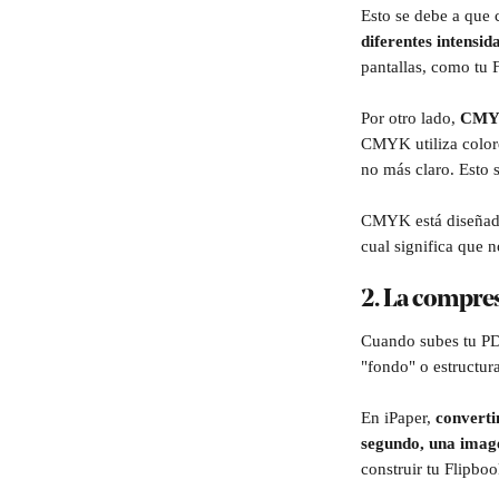
Esto se debe a que c
diferentes intensid
pantallas, como tu 
Por otro lado,
 CM
CMYK utiliza colore
no más claro. Esto 
CMYK está diseñado
cual significa que n
2. La compres
Cuando subes tu PDF
"fondo" o estructur
En iPaper, 
converti
segundo, una image
construir tu Flipbo