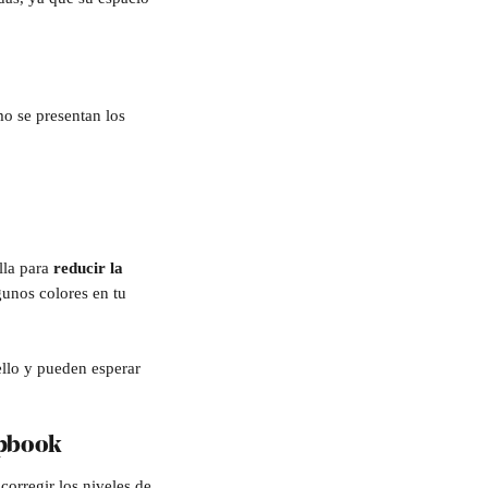
o se presentan los 
la para 
reducir la 
gunos colores en tu 
ello y pueden esperar 
ipbook
orregir los niveles de 