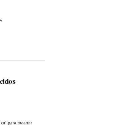
F:
ecidos
azul para mostrar 