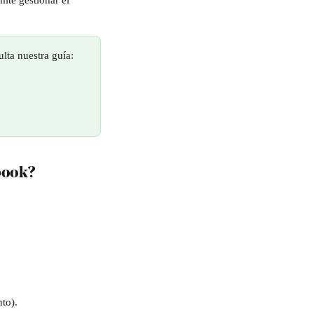
ite gestionar el 
lta nuestra guía:
pbook?
to).