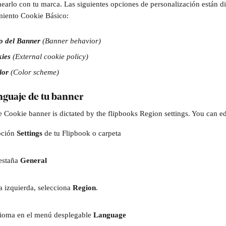
inearlo con tu marca. Las siguientes opciones de personalización están di
miento Cookie Básico:
 del Banner 
(Banner behavior)
ies 
(External cookie policy)
or 
(Color scheme)
enguaje de tu banner
 Cookie banner is dictated by the flipbooks Region settings. You can edi
pción 
Settings 
de tu Flipbook o carpeta
estaña 
General
a izquierda, selecciona 
Region
. 
dioma en el menú desplegable 
Language