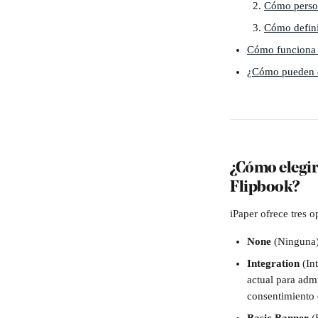
Cómo person
Cómo defini
Cómo funciona t
¿Cómo pueden c
¿Cómo elegir
Flipbook?
iPaper ofrece tres o
None 
(Ninguna
Integration 
(In
actual para admi
consentimiento d