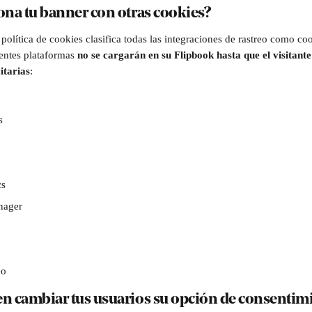
na tu banner con otras cookies?
olítica de cookies clasifica todas las integraciones de rastreo como cook
ientes plataformas
 no se cargarán en su Flipbook hasta que el visitant
itarias
:
s
cs
nager
eo 
 cambiar tus usuarios su opción de consentim