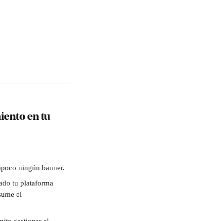
ento en tu 
mpoco ningún banner. 
ado tu plataforma 
sume el 