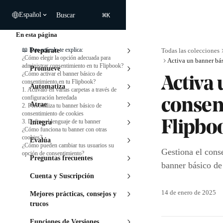
Ir al contenido principal
⌘
Español
Buscar
K
En esta página
📖 Este artículo te explica:
Prepárate
Todas las colecciones
¿Cómo elegir la opción adecuada para
administrar consentimiento en tu Flipbook?
Promueve
¿Cómo activar el banner básico de
Activa
consentimiento en tu Flipbook?
Automatiza
1. Actívalo en varias carpetas a través de
configuración heredada
consen
Atrae
2. Personaliza tu banner básico de
consentimiento de cookies
3. Define el lenguaje de tu banner
Integra
Flipbo
¿Cómo funciona tu banner con otras
cookies?
Evalúa
¿Cómo pueden cambiar tus usuarios su
Gestiona el cons
opción de consentimiento?
Preguntas frecuentes
banner básico de
Cuenta y Suscripción
14 de enero de 2025
Mejores prácticas, consejos y
trucos
Funciones de Versiones