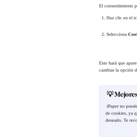
El consentimiento p
Haz clic en el i
Selecciona 
Cook
Esto hará que apare
cambiar la opción d
 💡 Mejore
 iPaper no puede ofrecer consejo en cuanto a las mejores prácticas para la configuración de consentimiento 
de cookies, ya q
deseado. Te rec