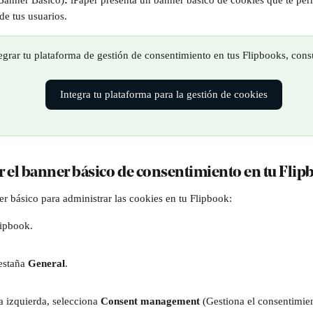
Banner Básico)
: 
iPaper presenta un banner básico de cookies que te perm
de tus usuarios.
tegrar tu plataforma de gestión de consentimiento en tus Flipbooks, consu
Integra tu plataforma para la gestión de cookies
r el banner básico de consentimiento en tu Fli
er básico para administrar las cookies en tu Flipbook:
lipbook.
estaña 
General
.
a izquierda, selecciona 
Consent management 
(Gestiona el consentimien