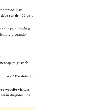
contenido. Esta 
 debe ser de 400 px 
y 
r clic en el botón o 
 siempre y cuando 
.
mensaje te gustaría 
rmulario? Por default, 
re website visitors 
 serán dirigidos una 