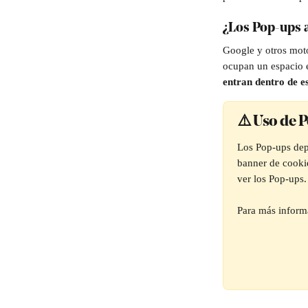
¿Los Pop-ups 
Google y otros moto
ocupan un espacio e
entran dentro de es
⚠️ Uso de 
Los Pop-ups depe
banner de cookie
ver los Pop-ups.
Para más informa