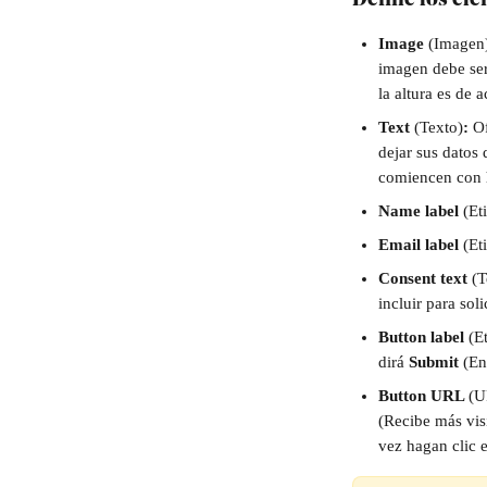
Define los el
Image 
(Imagen)
imagen debe ser 
la altura es de 
Text 
(Texto)
: 
Of
dejar sus datos
comiencen con h
Name label 
(Et
Email label
 (Et
Consent text 
(T
incluir para sol
Button label 
(E
dirá 
Submit 
(En
Button URL 
(U
(Recibe más visi
vez hagan clic e