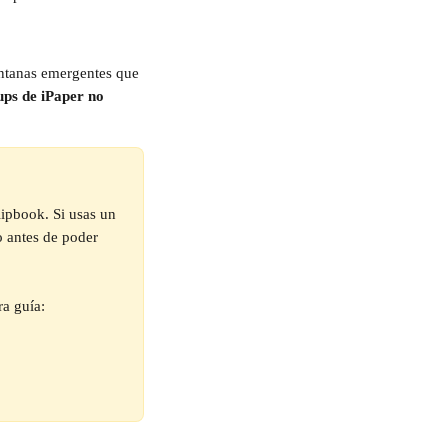
ntanas emergentes que 
ps de iPaper no 
ipbook. Si usas un 
o antes de poder 
ra guía: