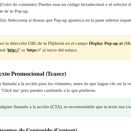
(Color de contraste): Puedes usar un código hexadecimal o el selector de
te de tu Pop-up.
ón): Selecciona si deseas que Pop-up aparezca en la parte inferior izqui
tes la dirección URL de tu Flipbook en el campo 
Display Pop-up at
 (Mo
uir '
http://
'
 or '
https://
' al inicio del enlace.
Texto Promocional 
(Teaser)
tu llamada a la acción para los visitantes, antes de que hagan clic en la 
á 'Click me' pero puedes cambiarlo a lo que prefieras.
quier llamado a la acción (CTA), es recomendable que tu texto sea cor