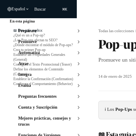
Ir al contenido principal
⌘
Español
Buscar
K
En esta página
📖 Esta guía explica:
Prepárate
Todas las colecciones
¿Qué es un a Pop-up?
¿Los Pop-ups afectan tu SEO?
Promueve
Pop-up
¿Dónde encontrar el módulo de Pop-ups?
Crea tu primer Pop-up
Automatiza
Establece las Propiedades Generales
Promueve un siti
(General)
Atrae
Configura el Texto Promocional (Teaser)
Define los elementos de Contenido
(Content)
Integra
14 de enero de 2025
Establece la Confirmación (Confirmation)
Configura el Comportamiento (Behavior)
Evalúa
Preguntas frecuentes
Cuenta y Suscripción
ℹ️ Los 
Pop-Ups 
s
Mejores prácticas, consejos y
trucos
📖 Esta guía e
Funciones de Versiones