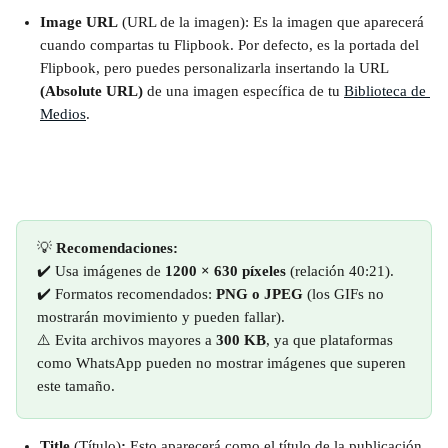
Image URL
 (URL de la imagen): Es la imagen que aparecerá 
cuando compartas tu Flipbook. Por defecto, es la portada del 
Flipbook, pero puedes personalizarla insertando la URL 
(Absolute URL)
 de una imagen específica de tu 
Biblioteca de 
Medios
. 
💡 
Recomendaciones:
✔️ Usa imágenes de 
1200 × 630 píxeles
 (relación 40:21).
✔️ Formatos recomendados: 
PNG o JPEG
 (los GIFs no 
mostrarán movimiento y pueden fallar).
⚠️ Evita archivos mayores a 
300 KB
, ya que plataformas 
como WhatsApp pueden no mostrar imágenes que superen 
este tamaño.
Title 
(Título)
: 
Esto aparecerá como el título de la publicación 