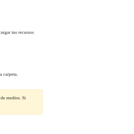
argar tus recursos 
a carpeta. 
a de medios. Si 