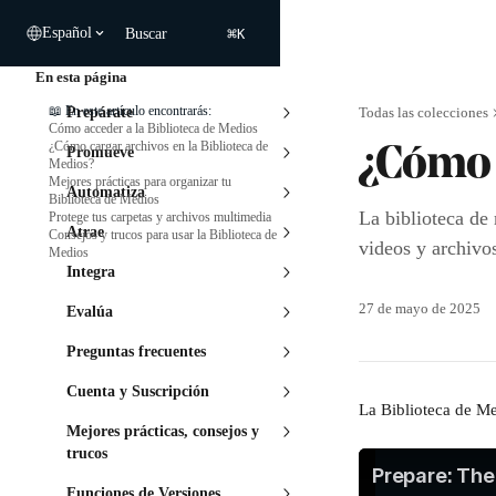
Ir al contenido principal
⌘
Español
Buscar
K
En esta página
📖 En este artículo encontrarás:
Prepárate
Todas las colecciones
Cómo acceder a la Biblioteca de Medios
¿Cómo cargar archivos en la Biblioteca de
Promueve
¿Cómo 
Medios?
Mejores prácticas para organizar tu
Automatiza
Biblioteca de Medios
La biblioteca de
Protege tus carpetas y archivos multimedia
Atrae
Consejos y trucos para usar la Biblioteca de
videos y archivos
Medios
Integra
27 de mayo de 2025
Evalúa
Preguntas frecuentes
Cuenta y Suscripción
La Biblioteca de Me
Mejores prácticas, consejos y
trucos
Funciones de Versiones