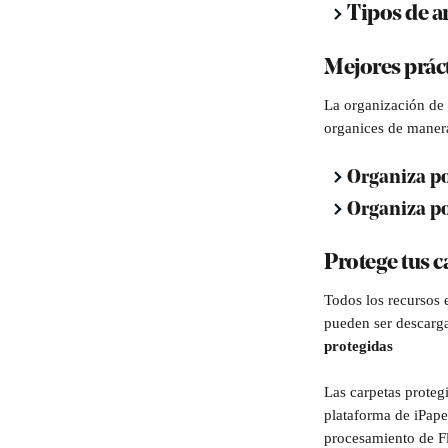
Tipos de a
Mejores práct
La organización de 
organices de manera
Organiza po
Organiza po
Protege tus c
Todos los recursos 
pueden ser descarga
protegidas
Las carpetas protegi
plataforma de iPape
procesamiento de Fl