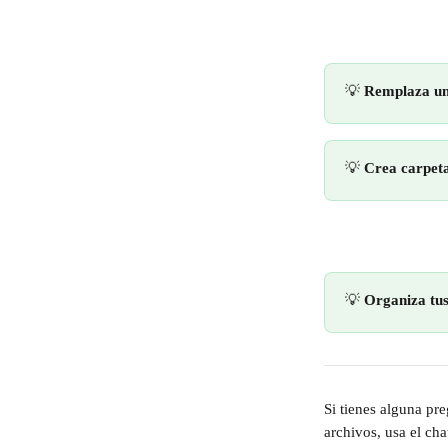
💡 
Remplaza un 
💡 
Crea carpet
💡 
Organiza tus
Si tienes alguna pr
archivos, usa el ch