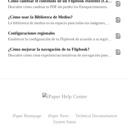
Cómo cambiar el contenido de un Flipbook existente (Cambiar PDF)
Descubre cómo cambiar tu PDF sin perder los Enriquecimientos.
¿Cómo usar la Biblioteca de Medios?
La biblioteca de medios es un espacio para todas tus imágenes, videos y archivos, siempre accesibles y listos para usar.
Configuraciones regionales
Establecer la configuración de tu Flipbook de acuerdo a tu región te ayuda a ofrecer una versión localizada de navegación a tus usuarios
¿Cómo mejorar la navegación de tu Flipbook?
Descubre cómo crear experiencias intuitivas de navegación para los usuarios de tus Flipbooks.
iPaper Homepage
iPaper News
Technical Documentation
System Status