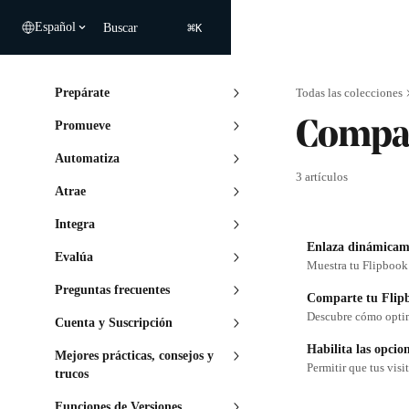
Ir al contenido principal
⌘
Español
Buscar
K
Prepárate
Todas las colecciones
Promueve
Compar
Automatiza
3 artículos
Atrae
Integra
Enlaza dinámicam
Evalúa
Muestra tu Flipbook e
Preguntas frecuentes
Comparte tu Flipb
Descubre cómo optimi
Cuenta y Suscripción
Habilita las opcio
Mejores prácticas, consejos y
trucos
Funciones de Versiones