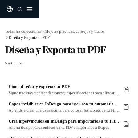
Ir al contenido principal
Todas las colecciones
Mejores prácticas, consejos y trucos
Diseña y Exporta tu PDF
Diseña y Exporta tu PDF
5 artículos
Cómo diseñar y exportar tu PDF
Sigue nuestras recomendaciones y especificaciones para alinear tu PDF a nuestra plataforma.
Capas invisibles en InDesign para usar con tu automatización de enriquecimientos
Aprende a crear una capa oculta para colocar los iconos de tu Flipbook con una precisión máxima.
Crea hipervínculos en InDesign para importarlos a tu Flipbook
Ahorra tiempo. Crea enlaces en tu PDF e impórtalos a iPaper.