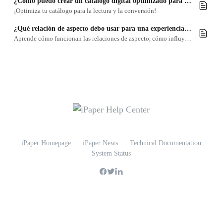
¿Cómo puedo crear un catálogo digital optimizado para dispositivos móviles?
¡Optimiza tu catálogo para la lectura y la conversión!
¿Qué relación de aspecto debo usar para una experiencia óptima en dispositivos móviles?
Aprende cómo funcionan las relaciones de aspecto, cómo influyen en la experiencia de navegación de tu catálogo digital en dispositivos móviles y cuál te conviene más.
iPaper Homepage
iPaper News
Technical Documentation
System Status