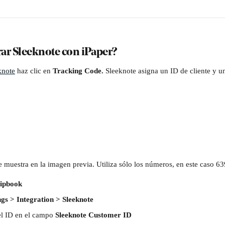
ar Sleeknote con iPaper?
knote
 haz clic en 
Tracking Code. 
Sleeknote asigna un ID de cliente y u
 muestra en la imagen previa. Utiliza sólo los números, en este caso 6
lipbook
ngs > Integration > Sleeknote
el ID en el campo 
Sleeknote Customer ID