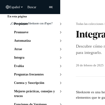
Ir al contenido principal
⌘
Español
Buscar
K
En esta página
¿Cómo integrar Sleeknote con iPaper?
Prepárate
Todas las colecciones
Promueve
Integr
Automatiza
Descubre cómo mo
Atrae
para integrarlo.
Integra
26 de febrero de 2025
Evalúa
Preguntas frecuentes
Cuenta y Suscripción
Mejores prácticas, consejos y
Sleeknote es una her
trucos
elementos que te gu
Funciones de Versiones