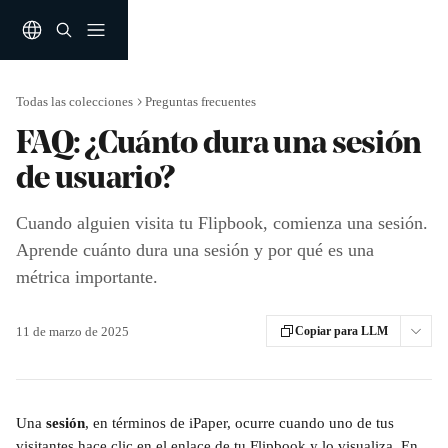
Ir al contenido principal
Todas las colecciones
Preguntas frecuentes
FAQ: ¿Cuánto dura una sesión
de usuario?
Cuando alguien visita tu Flipbook, comienza una sesión.
Aprende cuánto dura una sesión y por qué es una
métrica importante.
11 de marzo de 2025
Copiar para LLM
​Una 
sesión
, en términos de iPaper, ocurre cuando uno de tus 
visitantes hace clic en el enlace de tu Flipbook y lo visualiza. En 