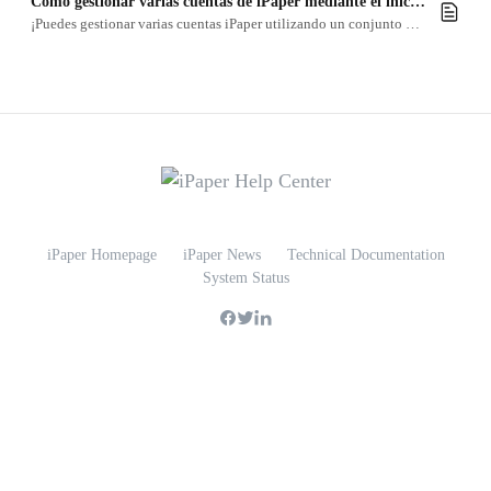
Cómo gestionar varias cuentas de iPaper mediante el inicio de sesión multicuenta
¡Puedes gestionar varias cuentas iPaper utilizando un conjunto de credenciales para un solo inicio de sesión!
iPaper Homepage
iPaper News
Technical Documentation
System Status