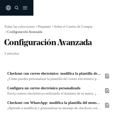
Ir al contenido principal
Todas las colecciones
Prepárate
Sobre el Carrito de Compra
Configuración Avanzada
Configuración Avanzada
3 artículos
Checkout con correo electrónico: modifica la plantilla del correo (Avanzado)
¿Cómo puedes personalizar la plantilla del correo electrónico para compartir o hacer checkout en tus flipbooks? Sigue leyendo y descúbrelo
Configura un correo electrónico personalizado
Envía correos electrónicos utilizando el dominio de tu marca. ¡Descubre cómo!
Checkout con WhatsApp: modifica la plantilla del mensaje (Avanzado)
¡Aprende a modificar y personalizar tu mensaje de checkout con WhatsApp!