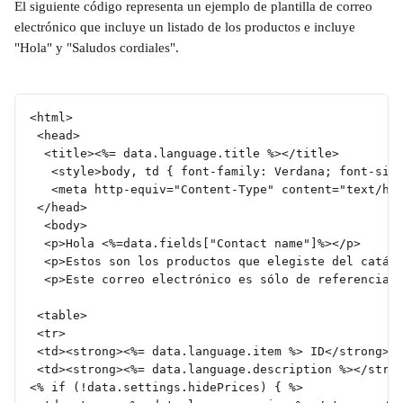
El siguiente código representa un ejemplo de plantilla de correo 
electrónico que incluye un listado de los productos e incluye 
"Hola" y "Saludos cordiales". 
<html>
 <head>
  <title><%= data.language.title %></title>
   <style>body, td { font-family: Verdana; font-siz
   <meta http-equiv="Content-Type" content="text/ht
 </head>
  <body>
  <p>Hola <%=data.fields["Contact name"]%></p>
  <p>Estos son los productos que elegiste del catál
  <p>Este correo electrónico es sólo de referencia 
 <table>
 <tr>
 <td><strong><%= data.language.item %> ID</strong><
 <td><strong><%= data.language.description %></stro
<% if (!data.settings.hidePrices) { %>