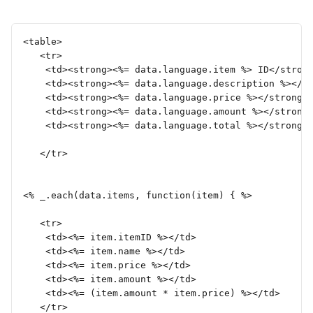
<table>
   <tr>
	<td><strong><%= data.language.item %> ID</stron
	<td><strong><%= data.language.description %></s
	<td><strong><%= data.language.price %></strong>
	<td><strong><%= data.language.amount %></strong
	<td><strong><%= data.language.total %></strong>
   </tr>
<% _.each(data.items, function(item) { %>
   <tr>
	<td><%= item.itemID %></td>
	<td><%= item.name %></td>
	<td><%= item.price %></td>
	<td><%= item.amount %></td>
	<td><%= (item.amount * item.price) %></td>
   </tr>