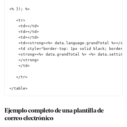
<% }); %>
   <tr>
	<td></td>
	<td></td>
	<td></td>
	<td><strong><%= data.language.grandTotal %></st
	<td style="border-top: 1px solid black; border-
	<strong><%= data.grandTotal %> <%= data.setting
	</strong>
	</td>
   </tr>
</table>
Ejemplo completo de una plantilla de 
correo electrónico