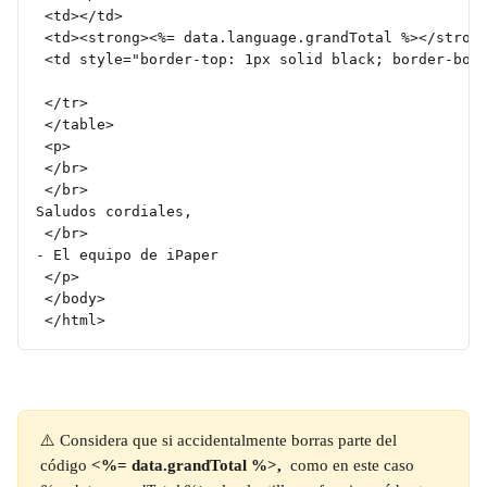
 <td></td>
 <td><strong><%= data.language.grandTotal %></stron
 <td style="border-top: 1px solid black; border-bot
 </tr>
 </table>
 <p>
 </br>
 </br>
Saludos cordiales,
 </br>
- El equipo de iPaper
 </p>
 </body>
 </html>
⚠️ Considera que si accidentalmente borras parte del 
código 
<%= data.grandTotal %>, 
 como en este caso 