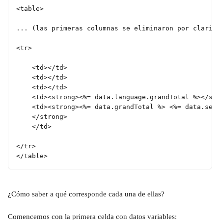
<table>
... (las primeras columnas se eliminaron por clarid
<tr>
	<td></td>
	<td></td>
	<td></td>
	<td><strong><%= data.language.grandTotal %></st
	<td><strong><%= data.grandTotal %> <%= data.set
	</strong>
	</td>
</tr>
</table>
¿Cómo saber a qué corresponde cada una de ellas? 
Comencemos con la primera celda con datos variables: