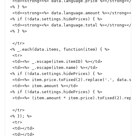
 <td><strong><%= data.language.price %></strong></t
<% } %>
 <td><strong><%= data.language.amount %></strong></
<% if (!data.settings.hidePrices) { %>
 <td><strong><%= data.language.total %></strong></t
<% } %>
 </tr>
<% _.each(data.items, function(item) { %>
 <tr>
 <td><%= _.escape(item.itemID) %></td>
 <td><%= _.escape(item.name) %></td>
<% if (!data.settings.hidePrices) { %>
 <td><%= item.price.toFixed(2).replace('.', data.se
 <td><%= item.amount %></td>
<% if (!data.settings.hidePrices) { %>
 <td><%= (item.amount * item.price).toFixed(2).repl
 </tr>
<% }); %>
 <tr>
 <td></td>
 <td></td>