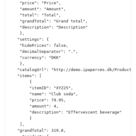
	"price": "Price",
	"amount": "Amount",
	"total": "Total",
	"grandTotal": "Grand total",
	"description": "Description"
	},
   "settings": {
	"hidePrices": false,
	"decimalSeparator": ".",
	"currency": "DKK"
	},
   "catalogUrl": "http://demo.ipapercms.dk/Products
   "items": [
		{
		"itemID": "XYZ25",
		"name": "Club soda",
		"price": 79.95,
		"amount": 4,
		"description": "Effervescent beverage"
		}
	],
   "grandTotal": 319.8,