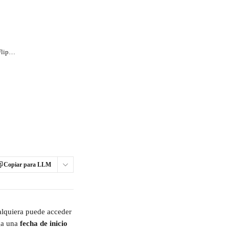
¿Puedo agregar una fecha de caducidad a mi Flipbook?
Copiar para LLM
alquiera puede acceder 
ga una 
fecha de inicio 