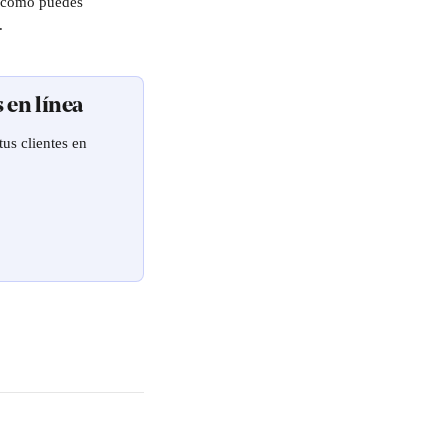
re cómo puedes 
. 
 en línea
us clientes en 