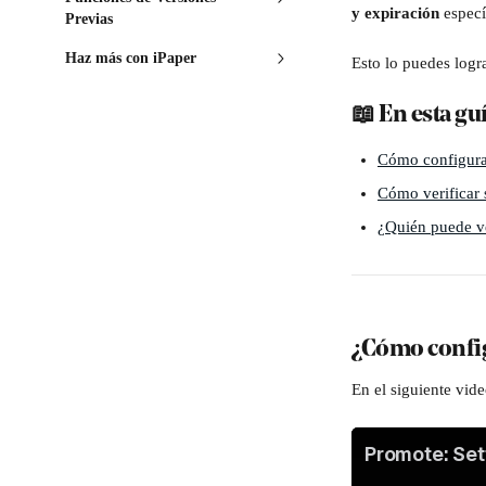
y expiración
 espec
Previas
Haz más con iPaper
Esto lo puedes logr
📖 En esta gu
Cómo configurar
Cómo verificar 
¿Quién puede v
¿
Cómo config
En el siguiente vid