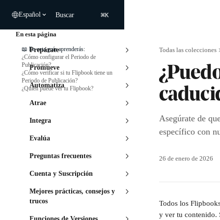
Ir al contenido principal
⌘
Español
Buscar
K
En esta página
📖 En esta guía aprenderás:
Prepárate
Todas las colecciones
¿Cómo configurar el Periodo de
Publicación?
Promueve
¿Puedo
¿Cómo verificar si tu Flipbook tiene un
Periodo de Publicación?
Automatiza
¿Quién puede ver tu Flipbook?
caduci
Atrae
Asegúrate de que
Integra
específico con n
Evalúa
Preguntas frecuentes
26 de enero de 2026
Cuenta y Suscripción
Mejores prácticas, consejos y
trucos
Todos los Flipbooks
y ver tu contenido.
Funciones de Versiones