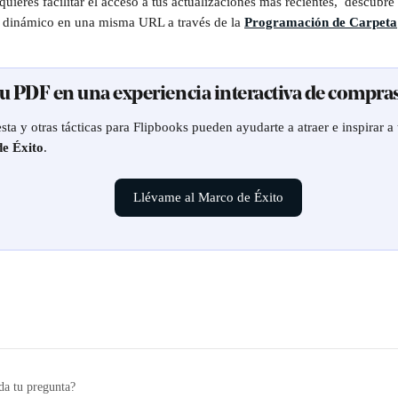
quieres facilitar el acceso a tus actualizaciones más recientes,  descub
o dinámico en una misma URL a través de la 
Programación de Carpeta
tu PDF en una experiencia interactiva de compras
ta y otras tácticas para Flipbooks pueden ayudarte a atraer e inspirar a t
e Éxito
.
Llévame al Marco de Éxito
da tu pregunta?