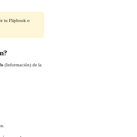
de tu Flipbook o 
n? 
fo 
(Información) de la 
ón.