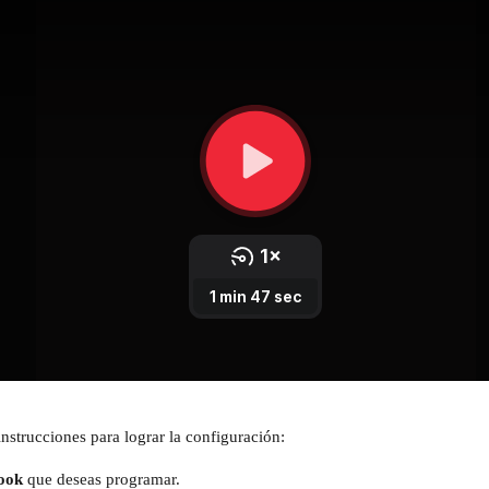
instrucciones para lograr la configuración:
ook 
que deseas programar.