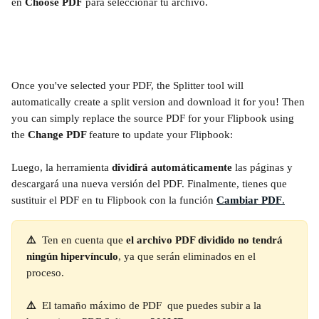
en 
Choose PDF
 para seleccionar tu archivo.
Once you've selected your PDF, the Splitter tool will 
automatically create a split version and download it for you! Then 
you can simply replace the source PDF for your Flipbook using 
the 
Change PDF 
feature to update your Flipbook:
Luego, la herramienta 
dividirá automáticamente
 las páginas y 
descargará una nueva versión del PDF. Finalmente, tienes que 
sustituir el PDF en tu Flipbook con la función 
Cambiar PDF
.
⚠️ 
 Ten en cuenta que 
el archivo PDF dividido no tendrá 
ningún hipervínculo
, ya que serán eliminados en el 
proceso.
⚠️ 
 El tamaño máximo de PDF  que puedes subir a la 