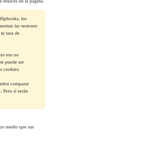
 enlaces en la página.
flipbooks, los 
uentan las sesiones 
tu tasa de 
ero eso no 
te puede ser 
ar cookies.
ueden comparar 
 Pero sí serán 
mpo medio que sus 