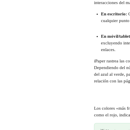
interacciones del m
En escritorio: 
cualquier punto 
En móvil/tablet
excluyendo inter
enlaces.
iPaper rastrea las c
Dependiendo del núm
del azul al verde, p
relación con las pág
Los colores «más fr
como el rojo, indic