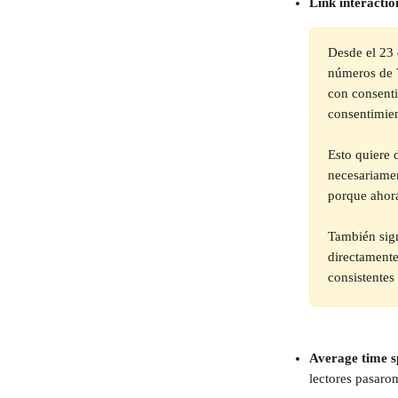
Link interactio
Desde el 23 
números de V
con consenti
consentimie
Esto quiere 
necesariamen
porque ahora
También sign
directamente
consistentes
Average time s
lectores pasaro