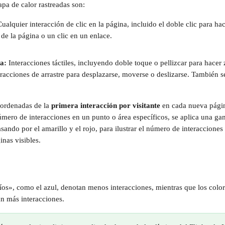
apa de calor rastreadas son:
Cualquier interacción de clic en la página, incluido el doble clic para ha
de la página o un clic en un enlace.
a: 
Interacciones táctiles, incluyendo doble toque o pellizcar para hacer
acciones de arrastre para desplazarse, moverse o deslizarse. También se
oordenadas de la 
primera interacción por visitante
 en cada nueva págin
ero de interacciones en un punto o área específicos, se aplica una ga
asando por el amarillo y el rojo, para ilustrar el número de interacciones 
inas visibles. 
íos», como el azul, denotan menos interacciones, mientras que los color
an más interacciones.