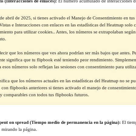
ns (Interacciones de enlaces): 
El número acumulado de interacciones de
de abril de 2025, si tienes activado el Manejo de Consentimiento en tus 
istas e Interacciones con enlaces en las estadísticas del Heatmap solo c
miento para utilizar cookies.. Antes, los números se extrapolaban según 
nto.
decir que los números que ves ahora podrían ser más bajos que antes. P
te significa que tu flipbook esté teniendo peor rendimiento. Simplemen
 esos números solo reflejan las sesiones con consentimiento para utiliz
ifica que los números actuales en las estadísticas del Heatmap no se p
 con flipbooks anteriores si tienes activado el manejo de consentimiento.
 y comparables con todos tus flipbooks futuros.
pent on spread (Tiempo medio de permanencia en la página): 
El tie
n mirando la página.