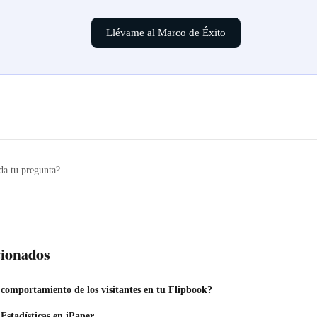
Llévame al Marco de Éxito
da tu pregunta?
acionados
 comportamiento de los visitantes en tu Flipbook?
Estadísticas en iPaper