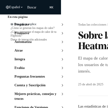
Ir al contenido principal
⌘
Español
Buscar
K
En esta página
📖 Esta guía te explica:
Prepárate
Todas las colecciones
¿Cómo se generan los mapas de calor?
¿Cómo interpretar el mapa de calor de tu
Promueve
Sobre l
Flipbook?
Datos de interacción adicionales
Automatiza
Heatm
Atrae
El mapa de calo
Integra
los usuarios de 
Evalúa
interés.
Preguntas frecuentes
25 de abril de 2025
Cuenta y Suscripción
Mejores prácticas, consejos y
trucos
Las estadísticas de
Funciones de Versiones