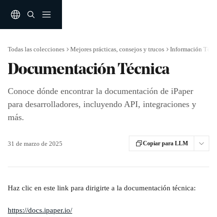
Ir al contenido principal
Todas las colecciones
Mejores prácticas, consejos y trucos
Información Técn
Documentación Técnica
Conoce dónde encontrar la documentación de iPaper
para desarrolladores, incluyendo API, integraciones y
más.
31 de marzo de 2025
Copiar para LLM
Haz clic en este link para dirigirte a la documentación técnica: 
https://docs.ipaper.io/