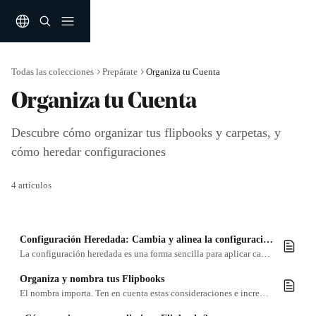
Ir al contenido principal
Todas las colecciones
Prepárate
Organiza tu Cuenta
Organiza tu Cuenta
Descubre cómo organizar tus flipbooks y carpetas, y 
cómo heredar configuraciones
4 artículos
Configuración Heredada: Cambia y alinea la configuración de tus flipbooks eficientemente
La configuración heredada es una forma sencilla para aplicar cambios a flipbooks ubicados en diferentes carpetas y subcarpetas.
Organiza y nombra tus Flipbooks
El nombra importa. Ten en cuenta estas consideraciones e incrementa la relevancia para SEO de tu Flipbook.