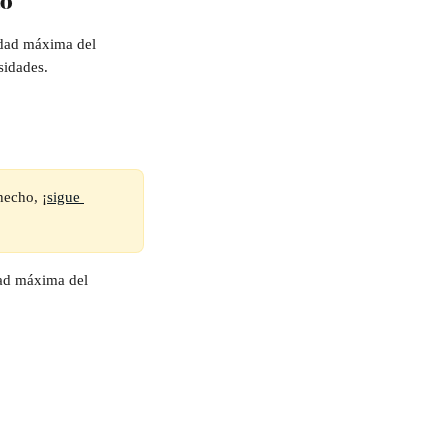
to
idad máxima del 
sidades.
hecho, ¡
sigue 
dad máxima del 