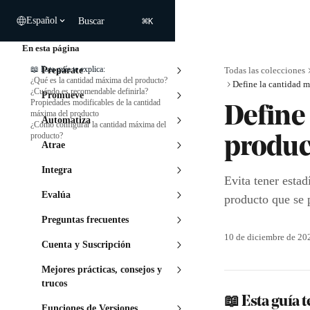
Ir al contenido principal
⌘
Español
Buscar
K
En esta página
📖 Esta guía te explica:
Prepárate
Todas las colecciones
¿Qué es la cantidad máxima del producto?
Define la cantidad 
¿Cuándo es recomendable definirla?
Promueve
Propiedades modificables de la cantidad
Define
máxima del producto
Automatiza
¿Cómo configurar la cantidad máxima del
producto?
produc
Atrae
Integra
Evita tener estad
Evalúa
producto que se 
Preguntas frecuentes
10 de diciembre de 20
Cuenta y Suscripción
Mejores prácticas, consejos y
trucos
📖 Esta guía t
Funciones de Versiones