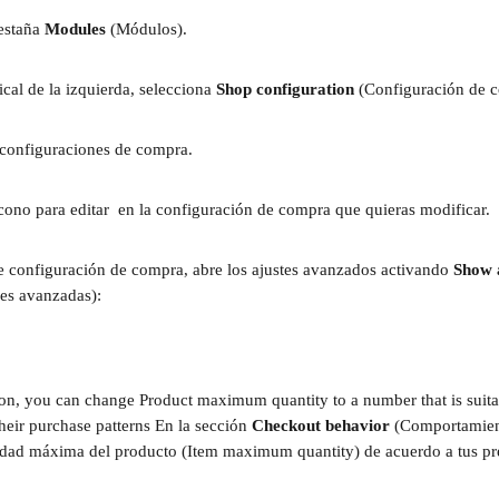
estaña 
Modules 
(Módulos).
cal de la izquierda, selecciona 
Shop configuration 
(Configuración de 
e configuraciones de compra.
icono para editar 
 en la configuración de compra que quieras modificar.
de configuración de compra, abre los ajustes avanzados activando 
Show 
es avanzadas):
ion, you can change Product maximum quantity to a number that is suita
heir purchase patterns En la sección 
Checkout behavior 
(Comportamien
idad máxima del producto (Item maximum quantity) de acuerdo a tus pre