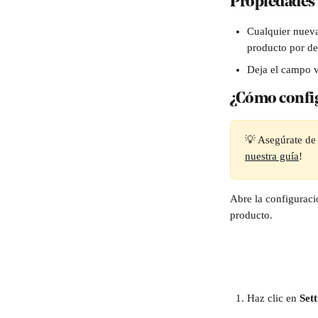
Propiedades 
Cualquier nueva
producto por de
Deja el campo v
¿Cómo config
💡 Asegúrate de 
nuestra guía
!
Abre la configurac
producto. 
Haz clic en 
Sett