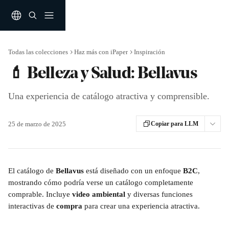
Ir al contenido principal
Todas las colecciones
Haz más con iPaper
Inspiración
💄 Belleza y Salud: Bellavus
Una experiencia de catálogo atractiva y comprensible.
25 de marzo de 2025
Copiar para LLM
El catálogo de 
Bellavus
 está diseñado con un enfoque 
B2C
, 
mostrando cómo podría verse un catálogo completamente 
comprable. Incluye 
video ambiental
 y diversas funciones 
interactivas de 
compra 
para crear una experiencia atractiva.