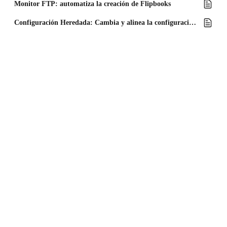
Monitor FTP: automatiza la creación de Flipbooks
Configuración Heredada: Cambia y alinea la configuración de tus flipbooks eficientemente