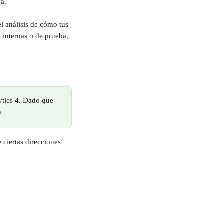
a. 
l análisis de cómo tus 
s internas o de prueba, 
ytics 4. Dado que 
n
 ciertas direcciones 