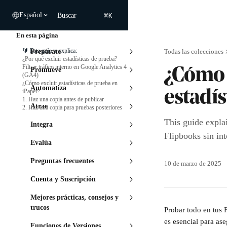
Ir al contenido principal
⌘
Español
Buscar
K
En esta página
🔰 Esta guía te explica:
Prepárate
Todas las colecciones
¿Por qué excluir estadísticas de prueba?
Filtrar tráfico interno en Google Analytics 4
Promueve
¿Cómo f
(GA4)
¿Cómo excluir estadísticas de prueba en
Automatiza
iPaper?
estadís
1. Haz una copia antes de publicar
Atrae
2. Haz una copia para pruebas posteriores
This guide expla
Integra
Flipbooks sin inte
Evalúa
Preguntas frecuentes
10 de marzo de 2025
Cuenta y Suscripción
Mejores prácticas, consejos y
trucos
Probar todo en tus 
es esencial para as
Funciones de Versiones