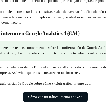
 recorrido del cliente. Incluso es posible que se hagan compras de prueb
puede distorsionar las estadísticas reales de navegación, dificultando e
an verdaderamente con tu Flipbook. Por eso, lo ideal es excluir las visita
s cómo hacerlo.
co interno en Google Analytics 4 (GA4)
quiere que tengas conocimientos sobre la configuración de Google Anal
ta externa, iPaper no ofrece soporte técnico directo sobre su integració
ir estadísticas de tus Flipbooks, puedes filtrar el tráfico proveniente de
mpresa. Así evitas que esos datos afecten tus informes.
guía oficial de Google sobre cómo excluir tráfico interno aquí:
Cómo excluir tráfico interno en GA4