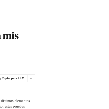
n mis
Copiar para LLM
s distintos elementos— 
go, estas pruebas 