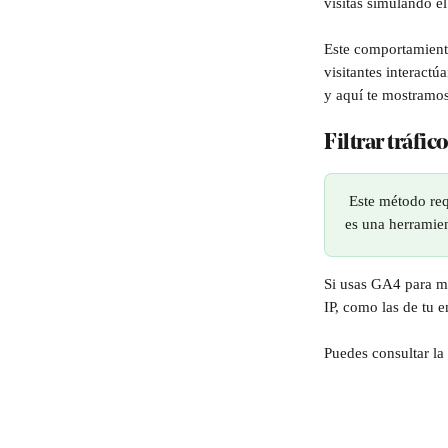
visitas simulando el
Este comportamiento 
visitantes interactú
y aquí te mostramo
Filtrar tráfi
 Este método re
es una herramien
Si usas GA4 para med
IP, como las de tu e
Puedes consultar la 