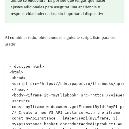
donde se encuentra. Es posible que tengas que hacer 
ajustes adicionales para asegurar una apariencia y 
responsividad adecuadas, sin importar el dispositivo.
Al combinar todo, obtenemos el siguiente script, listo para ser 
usado:
<!doctype html>
<html>
 <head>
 <script src='https://cdn.ipaper.io/flipbooks/api/v
 </head>
 <body><iframe id="myFlipbook" src="https://viewer.
 <script>
 const myIframe = document.getElementById('myFlipbo
 // Create a new V3 API instance with the iframe
 const myApiInstance = iPaperJsApi(myIframe, 3);
 myApiInstance.basket.onProductAdded((product) => {