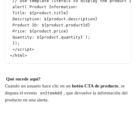
 // Use template literals to display the product in
 alert(`Product Information:
 Title: ${product.title}
 Description: ${product.description}
 Product ID: ${product.productId}
 Price: ${product.price}
 Quantity: ${product.quantity}`);
 });
 </script>
</html>
Qué sucede aquí?
Cuando un usuario hace clic en un 
botón CTA de producto
, se 
dispara el evento 
, que devuelve la información del 
onItemAdd
producto en una alerta.